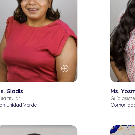
s. Gladis
Ms. Yos
uía titular
Guía asist
omunidad Verde
Comunidad