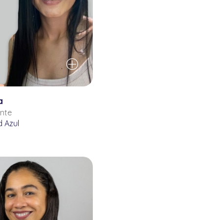
a
ente
 Azul