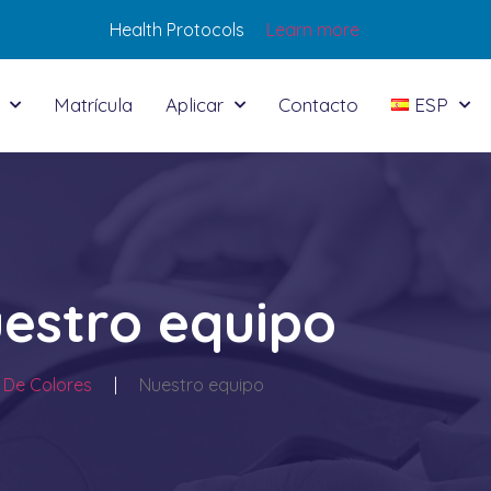
Health Protocols
Learn more
Matrícula
Aplicar
Contacto
ESP
estro equipo
De Colores
|
Nuestro equipo