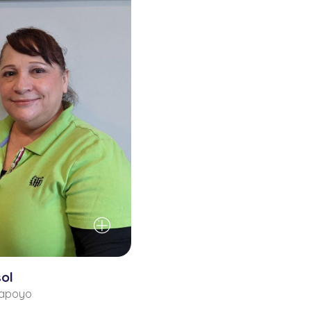
sol
 apoyo