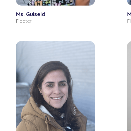
Ms. Guiseld
M
Floater
F