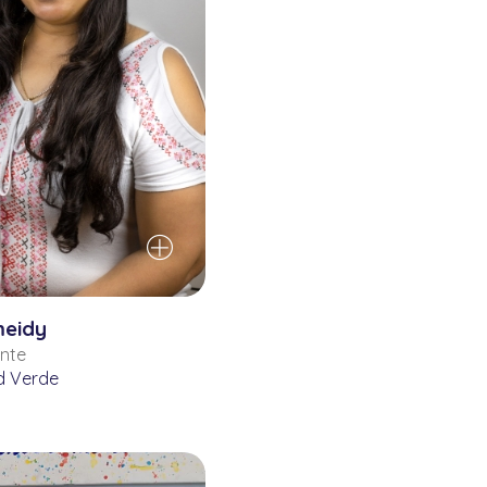
meidy
ente
 Verde