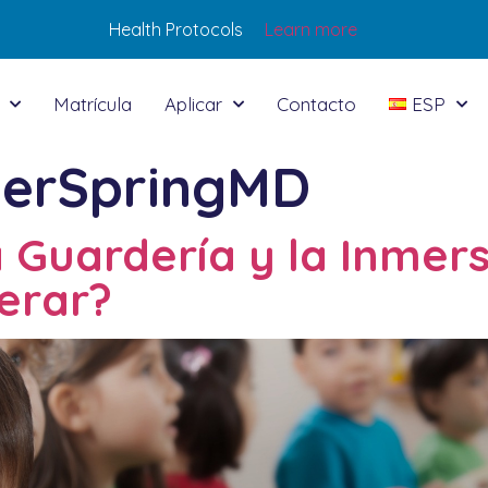
Health Protocols
Learn more
Matrícula
Aplicar
Contacto
ESP
verSpringMD
Guardería y la Inmers
perar?