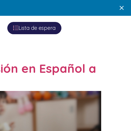
Lista de espera
ión en Español a