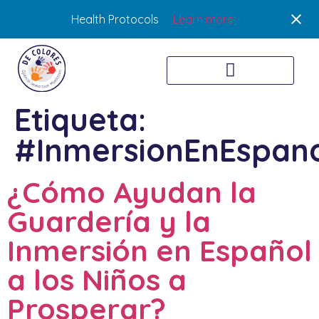
Health Protocols
Learn more
Etiqueta:
#InmersionEnEspan
¿Cómo Ayudan la
Guardería y la
Inmersión en Español
a los Niños a
Prosperar?