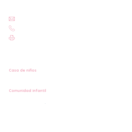
Contacto
contact@decoloresdc.com
202-291-2164
786-228-1068
Sedes
Casa de niños
Calle Sheridan NW 308- 310
Washington DC, 20011
Comunidad infantil
Calle n° 3 NW 6216/6218
Washington DC, 20011
Enlaces