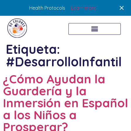
Health Protocols
Learn more
Etiqueta:
#DesarrolloInfantil
¿Cómo Ayudan la
Guardería y la
Inmersión en Español
a los Niños a
Prosperar?